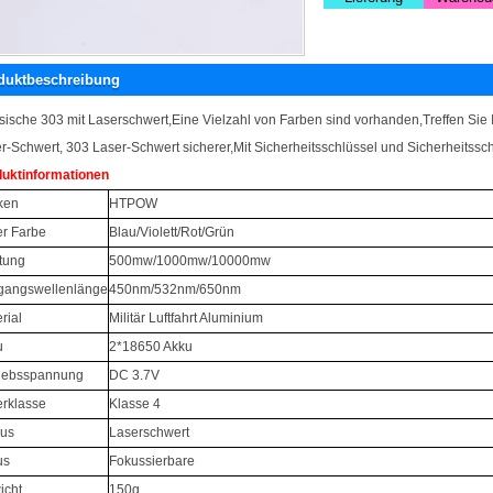
duktbeschreibung
sische 303 mit Laserschwert,Eine Vielzahl von Farben sind vorhanden,Treffen Sie
r-Schwert, 303 Laser-Schwert sicherer,Mit Sicherheitsschlüssel und Sicherheitssch
uktinformationen
ken
HTPOW
r Farbe
Blau/Violett/Rot/Grün
tung
500mw/1000mw/10000mw
gangswellenlänge
450nm/532nm/650nm
rial
Militär Luftfahrt Aluminium
u
2*18650 Akku
riebsspannung
DC 3.7V
rklasse
Klasse 4
us
Laserschwert
us
Fokussierbare
icht
150g