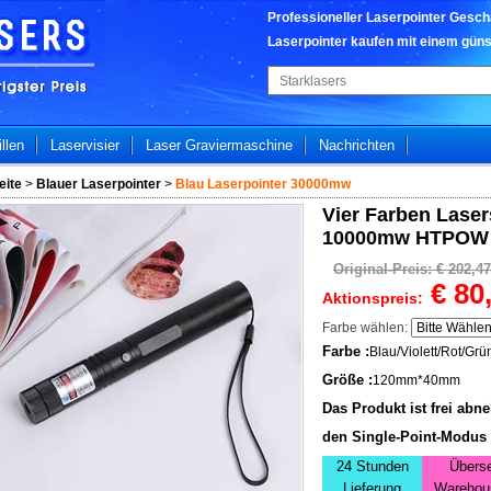
Professioneller Laserpointer Geschäf
Laserpointer kaufen mit einem güns
llen
Laservisi
e
r
Laser Graviermaschine
Nachrichten
eite
>
Blauer Laserpointer
>
Blau Laserpointer 30000mw
Vier Farben Las
10000mw HTPOW B
Original-Preis: €
202,47
€
80
Aktionspreis
:
Farbe wählen:
Farbe :
Blau/Violett/Rot/Grü
Größe :
120mm*40mm
Das Produkt ist frei ab
den Single-Point-Modus
24 Stunden
Übers
Lieferung
Warehou