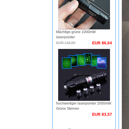
Mächtige grüne 1000mW
laserpointer
EUR 86,64
EUR 138,89
hochwertiger laserpointer 2000mW
Grüne Sternen
EUR 83,57