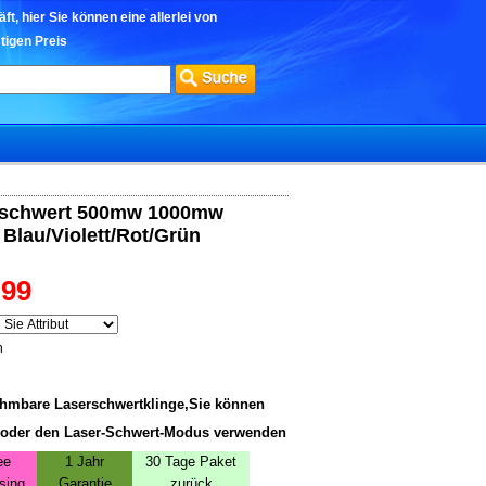
t, hier Sie können eine allerlei von
tigen Preis
erschwert 500mw 1000mw
lau/Violett/Rot/Grün
,99
n
nehmbare Laserschwertklinge,Sie können
 oder den Laser-Schwert-Modus verwenden
ee
1 Jahr
30 Tage Paket
sing
Garantie
zurück