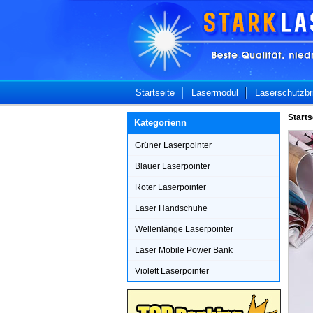
Startseite
Lasermodul
Laserschutzbri
Starts
Kategorienn
Grüner Laserpointer
Blauer Laserpointer
Roter Laserpointer
Laser Handschuhe
Wellenlänge Laserpointer
Laser Mobile Power Bank
Violett Laserpointer