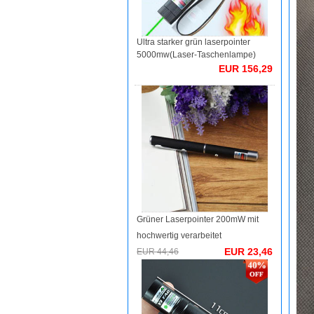
Ultra starker grün laserpointer
5000mw(Laser-Taschenlampe)
EUR 156,29
Grüner Laserpointer 200mW mit
hochwertig verarbeitet
EUR 23,46
EUR 44,46