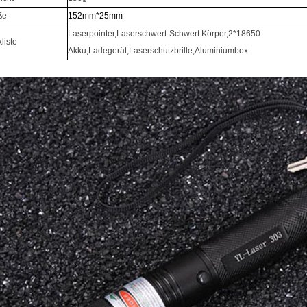
ße
152mm*25mm
Laserpointer,Laserschwert-Schwert Körper,2*18650
liste
Akku,Ladegerät,Laserschutzbrille,Aluminiumbox