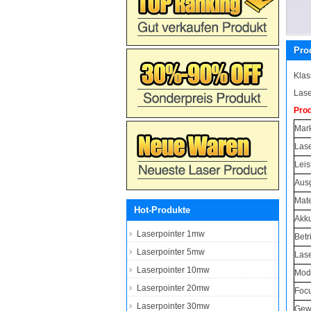
Pro
Klas
Lase
Prod
Mar
Lase
Leis
Aus
Mate
Hot-Produkte
Akk
Laserpointer 1mw
Bet
Laserpointer 5mw
Lase
Laserpointer 10mw
Mod
Laserpointer 20mw
Foc
Laserpointer 30mw
Gew