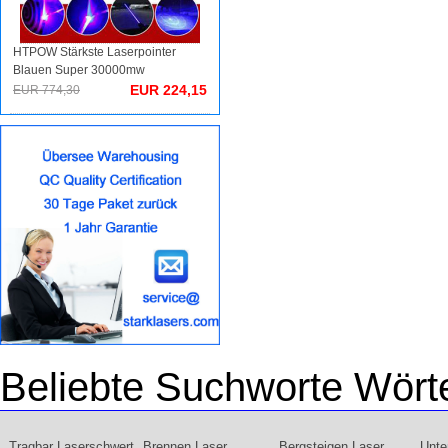
HTPOW Stärkste Laserpointer
Blauen Super 30000mw
EUR 224,15
EUR 774,30
Beliebte Suchworte Wört
Tragbar Laserschwert
Brennen Laser
Bergsteigen Laser
Unte