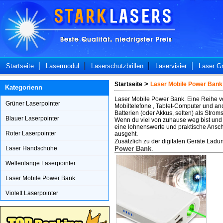
Startseite
Lasermodul
Laserschutzbrillen
L
a
servisier
Laser G
>
Startseite
Laser Mobile Power Bank
Kategorienn
Laser Mobile Power Bank. Eine Reihe v
Grüner Laserpointer
Mobiltelefone , Tablet-Computer und and
Batterien (oder Akkus, selten) als Strom
Blauer Laserpointer
Wenn du viel von zuhause weg bist und 
eine lohnenswerte und praktische Ansch
Roter Laserpointer
ausgeht.
Zusätzlich zu der digitalen Geräte La
Laser Handschuhe
Power Bank
.
Wellenlänge Laserpointer
Laser Mobile Power Bank
Violett Laserpointer