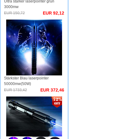
Ultra starker laserpointer grün
3000mw
EUR 92,12
EUR 150,72
Stärkster Blau laserpointer
50000mw(50W)
EUR 372,46
EUR 1733,42