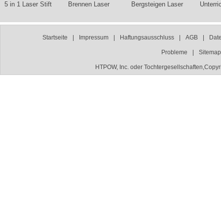
5 in 1 Laser Stift
Brennen Laser
Bergsteigen Laser
Unterri
Startseite
|
Impressum
|
Haftungsausschluss
|
AGB
|
Dat
Probleme
|
Sitemap
HTPOW, Inc. oder Tochtergesellschaften,Copyr