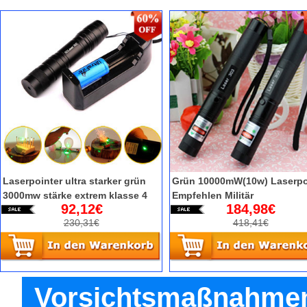
Laserpointer ultra starker grün
Grün 10000mW(10w) Laserpo
3000mw stärke extrem klasse 4
Empfehlen Militär
92,12€
184,98€
230,31€
418,41€
Vorsichtsmaßnahmen 