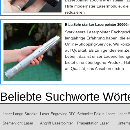
Laserpointer 1000mW einstellen, La
Hilfe modernster Lasermodule, die 
reduzieren
Blau Sehr starker Laserpointer 30000
Starklasers Laserpointer Fachgesch
langjährige Erfahrung haben, die e
Online-Shopping-Service. Wir konz
auf Qualität, als zu irgendeinem Ze
Leben, das ist unser Ladenöffnungs
bietet eine überlegene Produkt. Hal
an Qualität, das Ansehen ersten.
Beliebte Suchworte Wört
Laser Lange Strecke
Laser Engraving DIY
Schneller Fokus Laser
Laser St
Sternenlicht Laser
Angriff Laserpointer
Präsentation Laser
Unterha